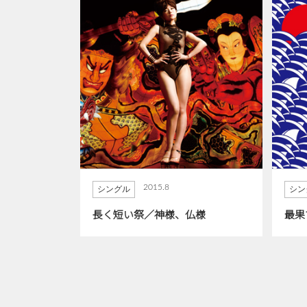
2015.8
シングル
シン
長く短い祭／神様、仏様
最果