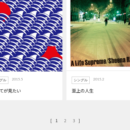
2015.5
2015.2
グル
シングル
てが見たい
至上の人生
[
]
1
2
3