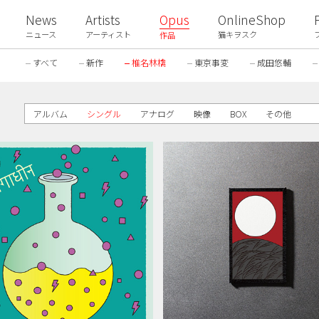
News
Artists
Opus
OnlineShop
ニュース
アーティスト
猫キヲスク
作品
すべて
新作
椎名林檎
東京事変
成田悠輔
アルバム
シングル
アナログ
映像
BOX
その他