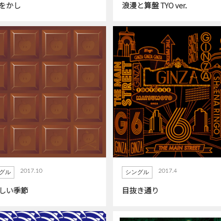
をかし
浪漫と算盤 TYO ver.
2017.10
2017.4
グル
シングル
しい季節
目抜き通り