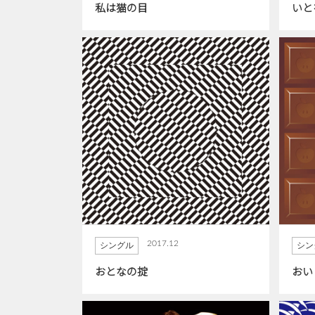
私は猫の目
いと
2017.12
シングル
シン
おとなの掟
おい