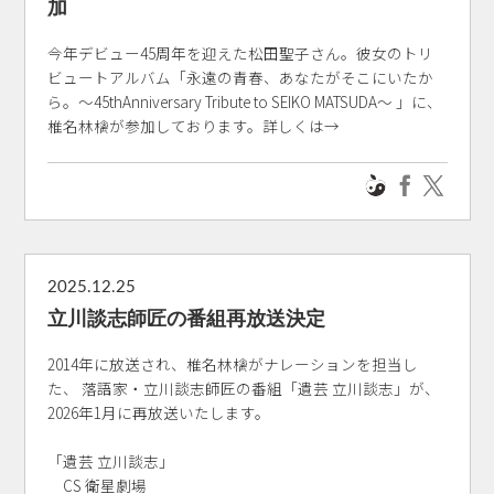
加
今年デビュー45周年を迎えた松田聖子さん。彼女のトリ
ビュートアルバム「永遠の青春、あなたがそこにいたか
ら。～45thAnniversary Tribute to SEIKO MATSUDA～ 」に、
椎名林檎が参加しております。詳しくは→
2025.12.25
立川談志師匠の番組再放送決定
2014年に放送され、椎名林檎がナレーションを担当し
た、 落語家・立川談志師匠の番組「遺芸 立川談志」が、
2026年1月に再放送いたします。
「遺芸 立川談志」
CS 衛星劇場