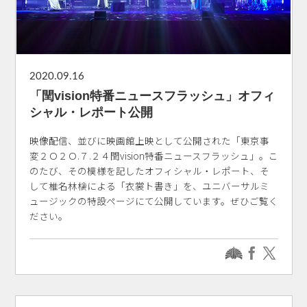
2020.09.16
「閏vision特番ニュースフラッシュ」オフィ
シャル・レポート公開
映像配信、並びに映画館上映として公開された「東京事
変２Ｏ２Ｏ.７.２４閏vision特番ニュースフラッシュ」。こ
のたび、その模様を記したオフィシャル・レポート、そ
して椎名林檎による「衣裳ト書き」を、ユニバーサルミ
ュージックの特設ページにて公開しています。ぜひご覧く
ださい。