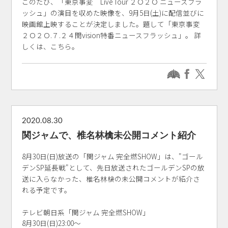
このたび、「東京事変 Live Tour ２Ｏ２Ｏ ニュースフラ
ッシュ」の演目を収めた映像を、9月5日(土)に配信並びに
映画館上映することが決定しました。題して「東京事変
２Ｏ２Ｏ.７.２４閏vision特番ニュースフラッシュ」。 詳
しくは、こちら。
2020.08.30
関ジャムで、椎名林檎未公開コメント紹介
8月30日(日)放送の「関ジャム 完全燃SHOW」は、"ゴール
デンSP延長戦"として、先日放送されたゴールデンSPの放
送に入らなかった、椎名林檎の未公開コメントが紹介さ
れる予定です。
テレビ朝日系「関ジャム 完全燃SHOW」
8月30日(日)23:00～