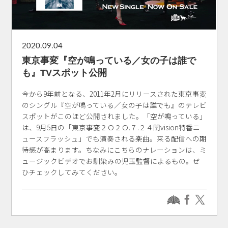
2020.09.04
東京事変『空が鳴っている／女の子は誰で
も』TVスポット公開
今から9年前となる、2011年2月にリリースされた東京事変
のシングル『空が鳴っている／女の子は誰でも』のテレビ
スポットがこのほど公開されました。「空が鳴っている」
は、9月5日の「東京事変２Ｏ２Ｏ.７.２４閏vision特番ニ
ュースフラッシュ」でも演奏される楽曲。来る配信への期
待感が高まります。ちなみにこちらのナレーションは、ミ
ュージックビデオでお馴染みの児玉監督によるもの。ぜ
ひチェックしてみてください。