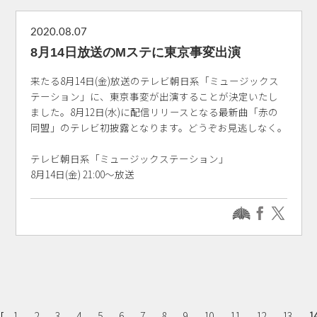
2020.08.07
8月14日放送のMステに東京事変出演
来たる8月14日(金)放送のテレビ朝日系「ミュージックス
テーション」に、東京事変が出演することが決定いたし
ました。8月12日(水)に配信リリースとなる最新曲「赤の
同盟」のテレビ初披露となります。どうぞお見逃しなく。
テレビ朝日系「ミュージックステーション」
8月14日(金) 21:00～放送
[
1
2
3
4
5
6
7
8
9
10
11
12
13
1