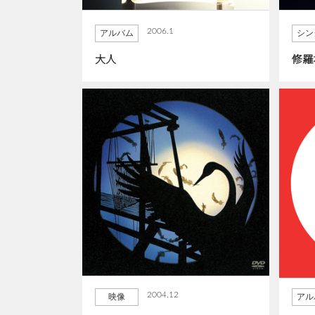
2006.1
アルバム
シン
大人
修羅
2004.12
映像
アル