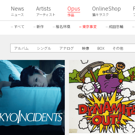
News
Artists
Opus
OnlineShop
ニュース
アーティスト
猫キヲスク
作品
すべて
新作
椎名林檎
東京事変
成田悠輔
アルバム
シングル
アナログ
映像
BOX
その他