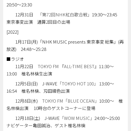
20:50～23:30
12月31日
「第72回NHK紅白歌合戦」
19:30～23:45
東京事変出演 通算2回目の出場
[2022]
1月17日(月)「NHK MUSIC presents 東京事変 総集」(再
放送) 24:48～25:28
■ラジオ
11月22日
TOKYO FM 『ALL-TIME BEST』
11:30～
13:00 椎名林檎生出演
12月5日(日) J-WAVE
「TOKYO HOT 100」
13:00～
16:54 椎名林檎、刄田綴色出演
12月8日(水)
TOKYO FM「BLUE OCEAN」
10:00～ 椎
名林檎出演 10時台のゲストコーナーに登場
12月18日(土) J-WAVE
「WOW MUSIC」
24:00～25:00
ナビゲーター亀田誠治、ゲスト椎名林檎