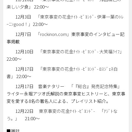
楽しい夕食」
22:00～
12月3日
「東京事変の花金ﾅｲﾄ -ﾋﾞﾖﾝﾄﾞ- 伊澤一葉のﾄﾚ
ｰﾆﾝgood！」
22:00～
12月7日
「rockinon.com」
東京事変のインタビュー記
事掲載
12月10日
「東京事変の花金ﾅｲﾄ -ﾋﾞﾖﾝﾄﾞ- 大笑福ﾗｲﾌ」
22:00～
12月17日
「東京事変の花金ﾅｲﾄ -ﾋﾞﾖﾝﾄﾞ- ﾛｽｼﾞｪﾈ白
書」
22:00～
12月17日 音楽ナタリー
「『総合』発売記念特集」
ライター永堀アツオ氏解説の東京事変ヒストリーと、東京事
変を愛する8名の著名人による、プレイリスト紹介。
12月22日
東京事変の花金ﾅｲﾄ -ﾋﾞﾖﾝﾄﾞ- 「ｱｼﾞﾄな
う。」
21:00～
■雑誌