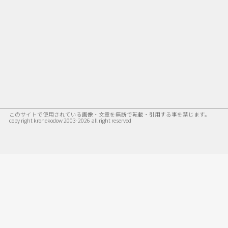
このサイトで使用されている画像・文章を無断で転載・引用する事を禁じます。
copy right kronekodow 2003-2026 all right reserved