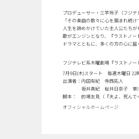
プロデューサー・三竿玲子（フジテ
「その楽曲の数々に心を掴まれ続け
人生を諦めかけていた主人公たちが
歌がエンジンとなり、『ラストノー
ドラマとともに、多くの方の心に届
フジテレビ系木曜劇場『ラストノート
7月9日(木)スタート 毎週木曜日 22
出演者：内田有紀 寺西拓人
坂井真紀 桜井日奈子 草川拓
脚本： 的場友見（『夫よ、死んで
オフィシャルホームページ