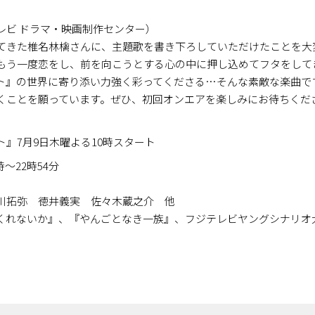
レビ ドラマ・映画制作センター）
てきた椎名林檎さんに、主題歌を書き下ろしていただけたことを大
もう一度恋をし、前を向こうとする――心の中に押し込めてフタをし
ト』の世界に寄り添い力強く彩ってくださる…そんな素敵な楽曲で
くことを願っています。ぜひ、初回オンエアを楽しみにお待ちくだ
』7月9日木曜よる10時スタート
時～22時54分
弥 徳井義実 佐々木蔵之介 他
くれないか』、『やんごとなき一族』、フジテレビヤングシナリオ