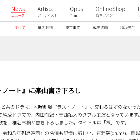
News
Artists
Opus
OnlineShop
アーティスト
作品
猫キヲスク
ニュース
すべて
椎名林檎
東京事変
成田悠輔
稲垣亮弐
トノート』に楽曲書き下ろし
テレビ系のドラマ、木曜劇場『ラストノート』。交わるはずのなかっ
の純愛ドラマで、内田有紀・寺西拓人のダブル主演となっています
歌を、椎名林檎が書き下ろしました。タイトルは「裸」です。
八年列島巡回』の名演も記憶に新しい、石若駿(drums)、鳥越啓介(ba