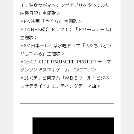
イチ独身女がマッチングアプリをやってみた
結果日記」主題歌＞
M6＜映画 『さくら』 主題歌＞
M7＜NHK総合 ドラマ１０「ドリームチーム」
主題歌＞
M8＜日本テレビ系水曜ドラマ『私たちはどう
かしている』主題歌＞
M10＜D_CIDE TRAUMEREI PROJECT テーマ
ソング＞※スマホゲーム／TVアニメ＞
M11＜テレビ東京系『ＷＢＳワールドビジネ
スサテライト』エンディングテーマ曲＞