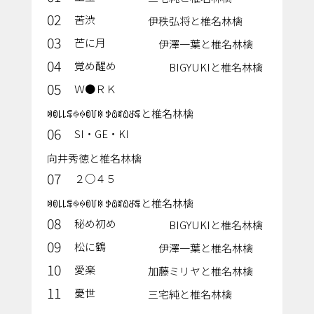
02
苦渋
伊秩弘将と椎名林檎
03
芒に月
伊澤一葉と椎名林檎
04
覚め醒め
BIGYUKIと椎名林檎
05
Ｗ●ＲＫ
ꉈꀧ꒒꒒ꁄꍈꍈꀧ꒦ꉈ ꉣꅔꎡꅔꁕꁄと椎名林檎
06
SI・GE・KI
向井秀徳と椎名林檎
07
２○４５
ꉈꀧ꒒꒒ꁄꍈꍈꀧ꒦ꉈ ꉣꅔꎡꅔꁕꁄと椎名林檎
08
秘め初め
BIGYUKIと椎名林檎
09
松に鶴
伊澤一葉と椎名林檎
10
愛楽
加藤ミリヤと椎名林檎
11
憂世
三宅純と椎名林檎