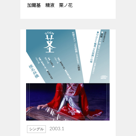
加爾基 精液 栗ノ花
2003.1
シングル