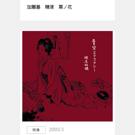
加爾基 精液 栗ノ花
2003.5
映像