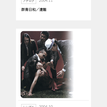
2004.11
アナログ
群青日和／遭難
2004.10