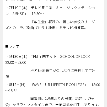
・7月19日(金) テレビ朝日系「
ミュージックステーショ
ン 3.5h SP
」 18:30～
『放生会』収録の、新しい学校のリーダー
ズとのコラボ楽曲『ドラ１独走』をテレビ初披露。
■ラジオ
・5月30日(木) TFM 全国ネット「
SCHOOL OF LOCK
」
22:00～23:00
椎名林檎 先生が久しぶりに来校して生出
演。
・6月2日(日) J-WAVE「
UR LIFESTYLE COLLEGE
」 18:00
～18:54
同番組には5年ぶりの出演。話題は『放生
会』からライフスタイルまで、吉岡里帆を相手に語ります。