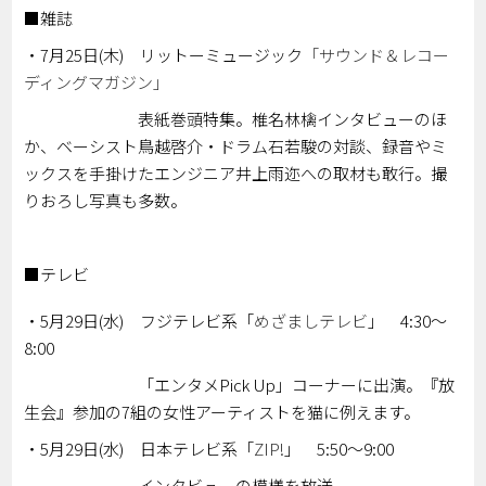
■雑誌
・7月25日(木) リットーミュージック
「サウンド＆レコー
ディングマガジン」
表紙巻頭特集。椎名林檎インタビューのほ
か、ベーシスト鳥越啓介・ドラム石若駿の対談、録音やミ
ックスを手掛けたエンジニア井上雨迩への取材も敢行。撮
りおろし写真も多数。
■テレビ
・5月29日(水) フジテレビ系「
めざましテレビ
」 4:30～
8:00
「エンタメPick Up」コーナーに出演。『放
生会』参加の7組の女性アーティストを猫に例えます。
・5月29日(水) 日本テレビ系「
ZIP!
」 5:50～9:00
インタビューの模様を放送。