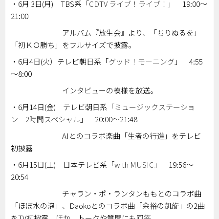
・6月 3日(月) TBS系「
CDTV ライブ！ライブ！
」 19:00～
21:00
アルバム『放生会』より、「ちりぬるを」
「初ＫＯ勝ち」をフルサイズで披露。
・6月4日(火）テレビ朝日系「
グッド！モーニング
」 4:55
～8:00
インタビューの模様を放送。
・6月14日(金) テレビ朝日系「
ミュージックステーショ
ン 2時間スペシャル
」 20:00～21:48
AIとのコラボ楽曲「生者の行進」をテレビ
初披露
・6月15日(土) 日本テレビ系「
with MUSIC
」 19:56～
20:54
チャラン・ポ・ランタンももとのコラボ曲
「ほぼ水の泡」、Daokoとのコラボ曲「余裕の凱旋」の2曲
をTV初披露。ほか、トークや質問にも回答。