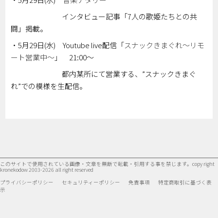
インタビュー記事「7人の歌姫たちとの共
闘」掲載。
・5月29日(水) Youtube live配信「
スナックきまぐれ～リモ
ート営業中～
」 21:00～
都内某所にて営業する、”スナックきまぐ
れ”での模様を生配信。
このサイトで使用されている画像・文章を無断で転載・引用する事を禁じます。
copy right
kronekodow 2003-2026 all right reserved
プライバシーポリシー
セキュリティーポリシー
免責事項
特定商取引に基づく表
示