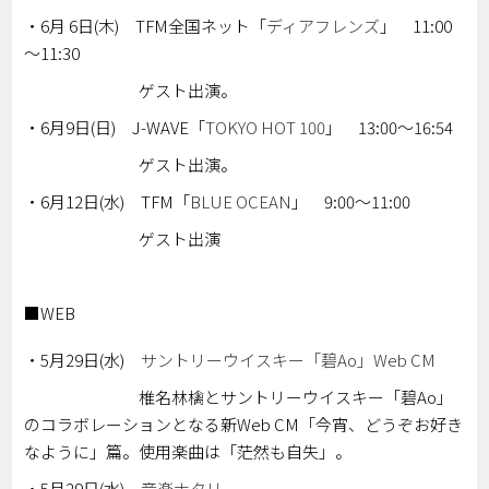
・6月 6日(木) TFM全国ネット「
ディアフレンズ
」 11:00
～11:30
ゲスト出演。
・6月9日(日) J-WAVE「
TOKYO HOT 100
」 13:00～16:54
ゲスト出演。
・6月12日(水) TFM「
BLUE OCEAN
」 9:00～11:00
ゲスト出演
■WEB
・5月29日(水)
サントリーウイスキー「碧Ao」Web CM
椎名林檎とサントリーウイスキー「碧Ao」
のコラボレーションとなる新Web CM「今宵、どうぞお好き
なように」篇。使用楽曲は「茫然も自失」。
・5月29日(水)
音楽ナタリー