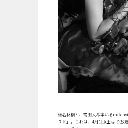
椎名林檎と、常田大希率いるmille
ＲＫ」。これは、4月1日(土)より