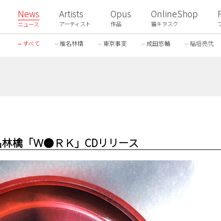
News
Artists
Opus
OnlineShop
アーティスト
作品
猫キヲスク
ニュース
すべて
椎名林檎
東京事変
成田悠輔
稲垣亮弐
e × 椎名林檎「Ｗ●ＲＫ」CDリリース