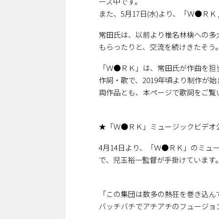
ース中です。
また、5月17日(水)より、「Ｗ●Ｒ
常田氏は、以前より椎名林檎への多
もらったりと、交流を続けきたそう
「Ｗ●ＲＫ」は、常田氏が作曲を担
作詞・歌で、2019年頃より制作が
両作品とも、本ページで歌詞をご覧
★「Ｗ●ＲＫ」ミュージックビデオ
4月14日より、「Ｗ●ＲＫ」のミュージ
で、児玉裕一監督が手掛けています
「この集団は数多の熱狂を巻き込ん
バッチバチでアチアチのフュージョ