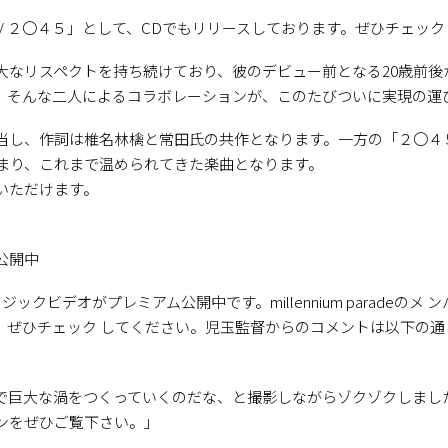
Ｋ / ２〇４５」として、CDでもリリースしております。ぜひチェッ
大なリスペクトを持ち続けており、彼のデビュー前となる20歳前後
。そんな二人によるコラボレーションが、このたびついに実現の運
当し、作詞は椎名林檎と常田氏の共作となります。一方の「２〇４
始まり、これまで温められてきた楽曲となります。
いただけます。
公開中
ックビデオがプレミアム公開中です。millennium paradeの
。ぜひチェック してください。児玉監督からのコメントは以下の通
で巨大な渦をつくっていくのだな、と撮影しながらゾクゾクしまし
ンをぜひご覧下さい。」