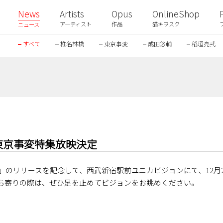
News
Artists
Opus
OnlineShop
アーティスト
作品
猫キヲスク
ニュース
すべて
椎名林檎
東京事変
成田悠輔
稲垣亮弐
東京事変特集放映決定
ime』のリリースを記念して、西武新宿駅前ユニカビジョンにて、12月
ち寄りの際は、ぜひ足を止めてビジョンをお眺めください。