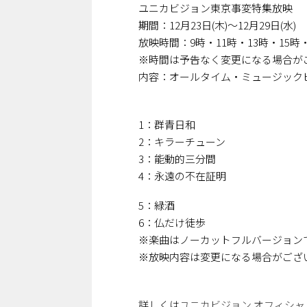
ユニカビジョン東京事変特集放映
期間：12月23日(木)～12月29日(水)
放映時間：9時・11時・13時・15時
※時間は予告なく変更になる場合が
内容：オールタイム・ミュージックビデ
1：群青日和
2：キラーチューン
3：能動的三分間
4：永遠の不在証明
5：緑酒
6：仏だけ徒歩
※楽曲はノーカットフルバージョン
※放映内容は変更になる場合がござ
詳しくは
ユニカビジョン オフィシャ