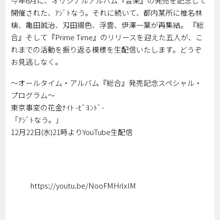
今年6月に、オリジナルアルバム『音楽』の発売を記念して
開催された、ｱｼﾞﾄなう。それに続いて、都内某所に椎名林
檎、亀田誠治、刄田綴色、浮雲、伊澤一葉が再集結。 『総
合』そして『Prime Time』のリリースを迎えた五人が、こ
れまでの活動を振り返る模様を生配信いたします。どうぞ
お見逃しなく。
～オールタイム・アルバム『総合』発売記念スペシャル・
プログラム～
東京事変の花金ﾅｲﾄ -ﾋﾞﾖﾝﾄﾞ-
「ｱｼﾞﾄなう。」
12月22日(水)21時よりYouTube生配信
https://youtu.be/NooFMHrlxIM