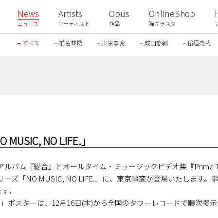
News
Artists
Opus
OnlineShop
アーティスト
作品
猫キヲスク
ニュース
すべて
椎名林檎
東京事変
成田悠輔
稲垣亮弐
SIC, NO LIFE.」
ルバム『総合』とオールタイム・ミュージックビデオ集『Prime 
「NO MUSIC, NO LIFE.」に、東京事変が登場いたします。
ます。
 LIFE.」ポスターは、12月16日(木)から全国のタワーレコードで順