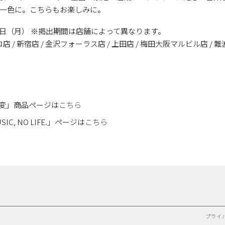
変一色に。こちらもお楽しみに。
27日（月） ※掲出期間は店舗によって異なります。
/ 新宿店 / 金沢フォーラス店 / 上田店 / 梅田大阪マルビル店 / 難波店
事変」商品ページは
こちら
C, NO LIFE.」ページは
こちら
プライ