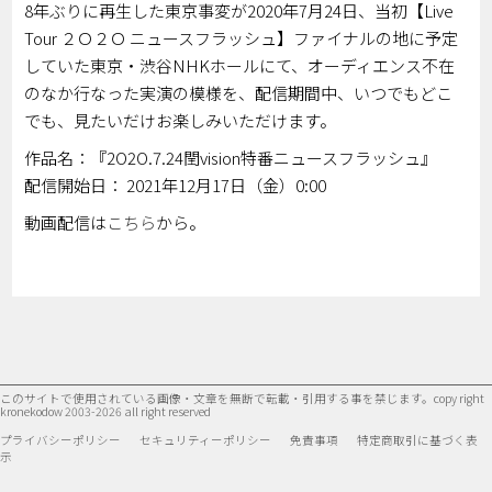
8年ぶりに再生した東京事変が2020年7月24日、当初【Live
Tour ２Ｏ２Ｏ ニュースフラッシュ】ファイナルの地に予定
していた東京・渋谷NHKホールにて、オーディエンス不在
のなか行なった実演の模様を、配信期間中、いつでもどこ
でも、見たいだけお楽しみいただけます。
作品名：『2O2O.7.24閏vision特番ニュースフラッシュ』
配信開始日： 2021年12月17日（金）0:00
動画配信は
こちら
から。
このサイトで使用されている画像・文章を無断で転載・引用する事を禁じます。
copy right
kronekodow 2003-2026 all right reserved
プライバシーポリシー
セキュリティーポリシー
免責事項
特定商取引に基づく表
示