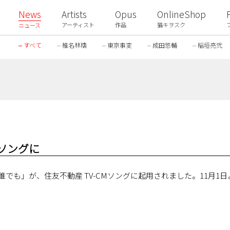
News
Artists
Opus
OnlineShop
アーティスト
作品
猫キヲスク
ニュース
すべて
椎名林檎
東京事変
成田悠輔
稲垣亮弐
ソングに
誰でも」が、住友不動産 TV-CMソングに起用されました。11月
。