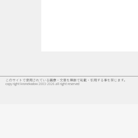
このサイトで使用されている画像・文章を無断で転載・引用する事を禁じます。
copy right kronekodow 2003-2026 all right reserved