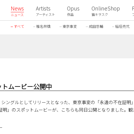
News
Artists
Opus
OnlineShop
アーティスト
作品
猫キヲスク
ニュース
すべて
椎名林檎
東京事変
成田悠輔
稲垣亮弐
ットムービー公開中
ル・シングルとしてリリースとなった、東京事変の「永遠の不在証明
証明」のスポットムービーが、こちらも同日公開となりました。観
ー