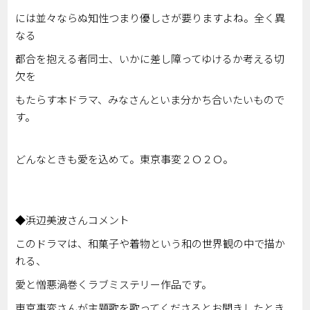
には並々ならぬ知性つまり優しさが要りますよね。全く異
なる
都合を抱える者同士、いかに差し障ってゆけるか考える切
欠を
もたらす本ドラマ、みなさんといま分かち合いたいもので
す。
どんなときも愛を込めて。東京事変２Ｏ２Ｏ。
◆浜辺美波さんコメント
このドラマは、和菓子や着物という和の世界観の中で描か
れる、
愛と憎悪渦巻くラブミステリー作品です。
東京事変さんが主題歌を歌ってくださるとお聞きしたとき、