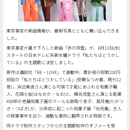
東京事変の新曲情報が、最新写真とともに舞い込んできま
した。
東京事変が書き下ろした新曲「赤の同盟」が、8月12日(水)
スタートの日本テレビ系新水曜ドラマ『私たちはどうかし
ている』の主題歌に決定しました。
原作は講談社「BE・LOVE」で連載中、累計発行部数200万
部超の「私たちはどうかしている」(安藤なつみ著、既刊12
巻) 。浜辺美波さん演じる可憐で才能にあふれる和菓子職
人、花岡七桜(はなおか・なお)と、横浜流星さん演じる創業
400年の老舗和菓子屋のクールな跡取り息子、高月椿(たかつ
き・つばき) が、15年前に起こった和菓子屋「光月庵」主人
の殺害事件を巡り、過酷な運命に翻弄される物語です。
同ドラマ制作スタッフからの主題歌制作のオファーを受