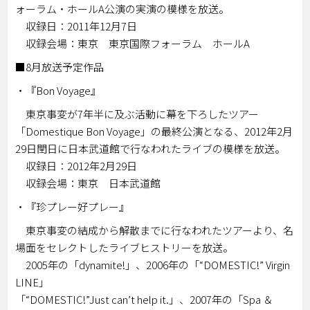
ォーラム・ホールA公演の実演の模様を放送。
収録日：2011年12月7日
収録会場：東京 東京国際フォーラム ホールA
■8月放送予定作品
・『Bon Voyage』
東京事変が7年半に及ぶ活動に幕を下ろしたツアー
「Domestique Bon Voyage」の最終公演となる、2012年2月
29日閏日に日本武道館で行なわれたライブの模様を放送。
収録日：2012年2月29日
収録会場：東京 日本武道館
・『珍プレー好プレー』
東京事変の結成から解散までに行なわれたツアーより、名
場面をセレクトしたライブヒストリーを放送。
2005年の「dynamite!」、2006年の「“DOMESTIC!” Virgin
LINE」
「“DOMESTIC!”Just can’t help it.」、2007年の「Spa ＆