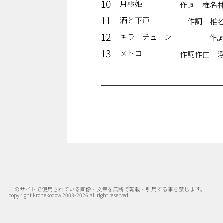
10
月極姫
作詞 椎名
11
酒と下戸
作詞 椎
12
キラーチューン
作
13
メトロ
作詞作曲 
このサイトで使用されている画像・文章を無断で転載・引用する事を禁じます。
copy right kronekodow 2003-2026 all right reserved