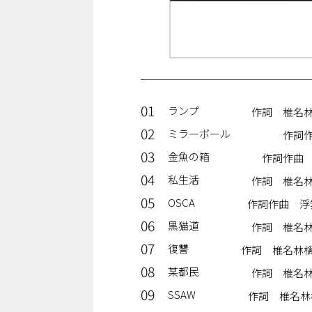
01
ランプ
作詞 椎名
02
ミラーボール
作詞
03
金魚の箱
作詞作曲
04
私生活
作詞 椎名
05
OSCA
作詞作曲 浮
06
黒猫道
作詞 椎名
07
復讐
作詞 椎名林
08
某都民
作詞 椎名
09
SSAW
作詞 椎名林