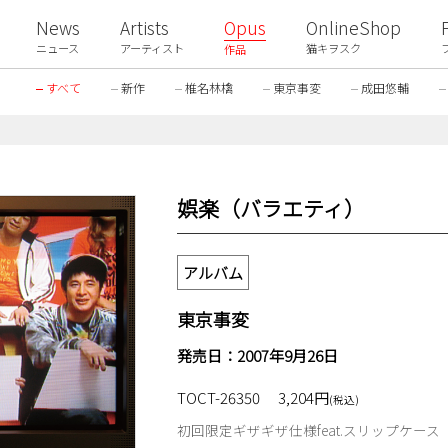
News
Artists
Opus
OnlineShop
ニュース
アーティスト
猫キヲスク
作品
すべて
新作
椎名林檎
東京事変
成田悠輔
娯楽（バラエティ）
アルバム
東京事変
発売日：2007年9月26日
TOCT-26350
3,204円
(税込)
初回限定ギザギザ仕様feat.スリップケース