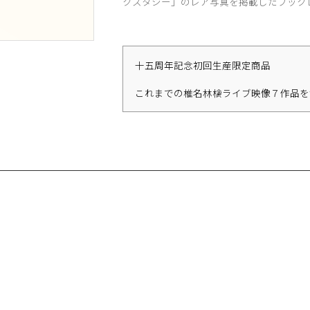
クスタシー」のレア写真を掲載したブック
十五周年記念初回生産限定商品
これまでの椎名林檎ライブ映像７作品を