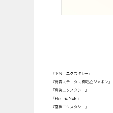
『下剋上エクスタシー』
『発育ステータス 御起立ジャポン』
『賣笑エクスタシー』
『Electric Mole』
『座禅エクスタシー』