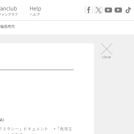
Fanclub
Help
ファンクラブ
ヘルプ
稲垣亮弐
込)
クスタシー」ドキュメント +「先攻エ