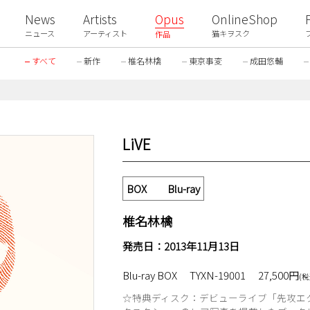
News
Artists
Opus
OnlineShop
ニュース
アーティスト
猫キヲスク
作品
すべて
新作
椎名林檎
東京事変
成田悠輔
LiVE
BOX Blu-ray
椎名林檎
発売日：2013年11月13日
Blu-ray BOX
TYXN-19001
27,500円
(税
☆特典ディスク：デビューライブ「先攻エ