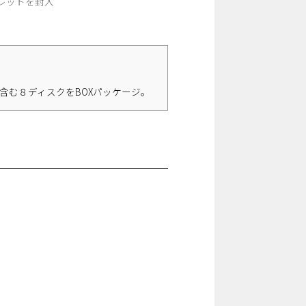
レットを封入
含む８ディスクをBOXパッケージ。