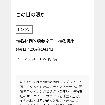
この世の限り
シングル
椎名林檎×斎藤ネコ＋椎名純平
発売日：2007年1月17日
TOCT-40084
1,257円
(税込)
待ち侘びた椎名林檎名義のシングルは、映
画『さくらん』のエンディングテーマ。斎
藤ネコがアレンジとタクトを揮い、70名編
成のオーケストラサウンドを仕立て上げ、
椎名林檎と純平が朗々と歌い上げる。まさ