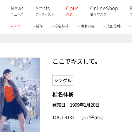
News
Artists
Opus
OnlineShop
ニュース
アーティスト
猫キヲスク
作品
すべて
新作
椎名林檎
東京事変
成田悠輔
ここでキスして。
シングル
椎名林檎
発売日：1999年1月20日
TOCT-4133
1,257円
(税込)