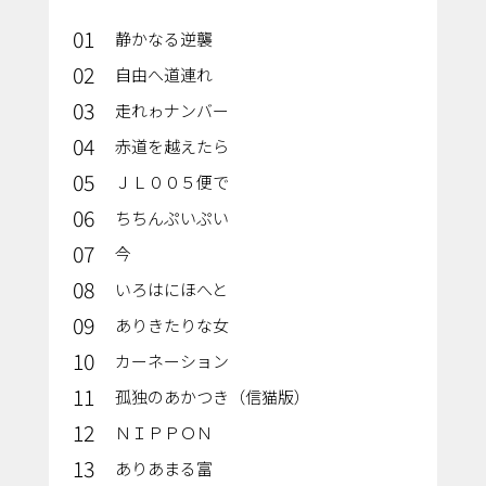
01
静かなる逆襲
02
自由へ道連れ
03
走れゎナンバー
04
赤道を越えたら
05
ＪＬ００５便で
06
ちちんぷいぷい
07
今
08
いろはにほへと
09
ありきたりな女
10
カーネーション
11
孤独のあかつき（信猫版）
12
ＮＩＰＰＯＮ
13
ありあまる富