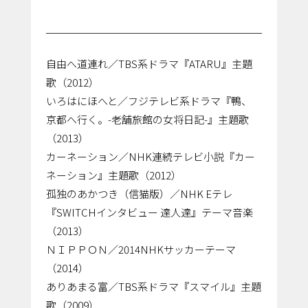
自由へ道連れ／TBS系ドラマ『ATARU』主題
歌（2012）
いろはにほへと／フジテレビ系ドラマ『鴨、
京都へ行く。-老舗旅館の女将日記-』主題歌
（2013）
カーネーション／NHK連続テレビ小説『カー
ネーション』主題歌（2012）
孤独のあかつき（信猫版）／NHK Eテレ
『SWITCHインタビュー 達人達』テーマ音楽
（2013）
ＮＩＰＰＯＮ／2014NHKサッカーテーマ
（2014）
ありあまる富／TBS系ドラマ『スマイル』主題
歌（2009）