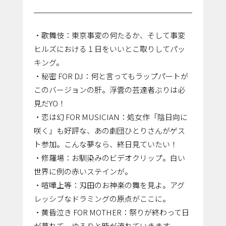
・歌舞伎：東京事変の何たるか、そして事変
ヒルズにおける１日をいいとこ取りしてパッ
キング。
・秘密 FOR DJ：何と言ってもラップパートが
このバージョンの肝。浮雲の芸達者ぶりは必
見だYO！
・恋は幻 FOR MUSICIAN：処女作「陰日向に
咲く」も好評な、あの劇団ひとりさんがゲス
ト参加。こんな夢なら、終日見ていたい！
・修羅場：お馴染みのビデオクリップ。白い
世界に例の赤いステインが。
・喧嘩上等：刄田のお神楽の舞を見よ。アグ
レッシブなドラミングの原点がここに。
・黄昏泣き FOR MOTHER：祭りが終わって日
が暮れて。ゆるりと時が流れていきます。