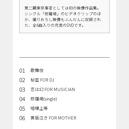
第二期東京事変としては初の映像作品集。
シングル「修羅場」のビデオクリップのほ
か、撮りおろし映像もふんだんに収録され
た、全6曲入りの充実のDVDです。
01
歌舞伎
02
秘密 FOR DJ
03
恋は幻 FOR MUSICIAN
04
修羅場(single)
05
喧嘩上等
06
黄昏泣き FOR MOTHER