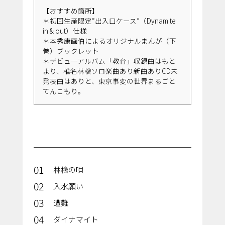
【おすすめ箇所】
＊初回生産限定“出入口ケース”（Dynamite
in & out）仕様
＊本秀康画伯によるオリジナルまんが（下
巻）ブックレット
＊デビューアルバム「教育」収録曲はもと
より、椎名林檎ソロ楽曲あり新曲ありCD未
発表曲はありと、東京事変の世界まるごと
てんこもり。
01
林檎の唄
02
入水願い
03
遭難
04
ダイナマイト