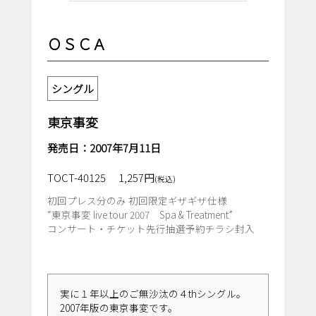
ＯＳＣＡ
シングル
東京事変
発売日：2007年7月11日
TOCT-40125
1,257円
(税込)
初回プレス分のみ 初回限定ギザギザ仕様
“東京事変 live tour 2007 Spa & Treatment”
コンサート・チケット先行抽選予約チラシ封入
実に１年以上のご無沙汰の４thシングル。
2007年版の東京事変です。